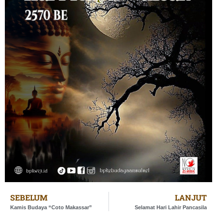
SEBELUM
LANJUT
Kamis Budaya “Coto Makassar”
Selamat Hari Lahir Pancasila