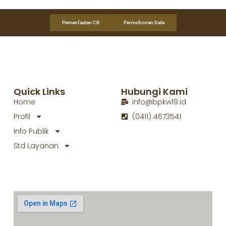
Pemanfaatan CB
Permohonan Data
Quick Links
Hubungi Kami
Home
info@bpkw19.id
Profil
(0411) 4673541
Info Publik
Std Layanan