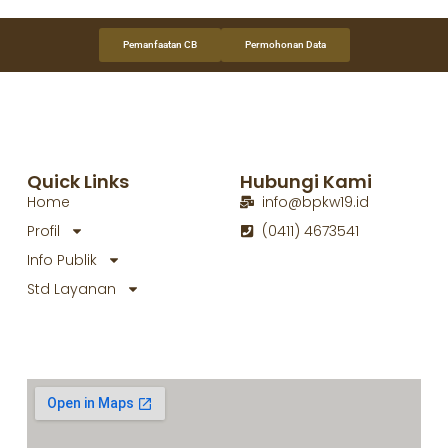
Pemanfaatan CB
Permohonan Data
Quick Links
Hubungi Kami
Home
info@bpkw19.id
Profil
(0411) 4673541
Info Publik
Std Layanan