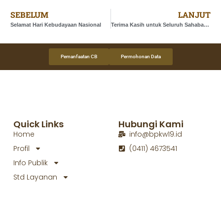
SEBELUM
LANJUT
Selamat Hari Kebudayaan Nasional
Terima Kasih untuk Seluruh Sahabat Budaya Balai Pelestarian Kebudayaan Wilayah XIX
Pemanfaatan CB
Permohonan Data
Quick Links
Hubungi Kami
Home
info@bpkw19.id
Profil
(0411) 4673541
Info Publik
Std Layanan