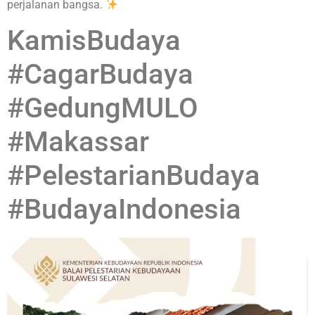
perjalanan bangsa.
KamisBudaya
#CagarBudaya
#GedungMULO
#Makassar
#PelestarianBudaya
#BudayaIndonesia