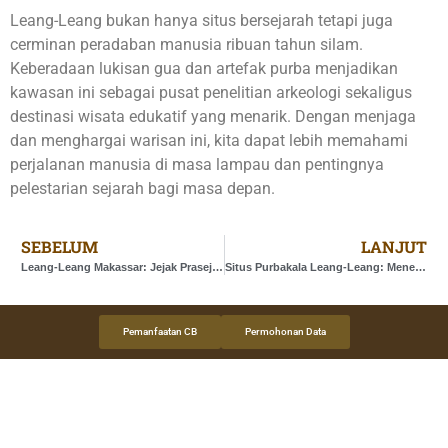
Leang-Leang bukan hanya situs bersejarah tetapi juga
cerminan peradaban manusia ribuan tahun silam.
Keberadaan lukisan gua dan artefak purba menjadikan
kawasan ini sebagai pusat penelitian arkeologi sekaligus
destinasi wisata edukatif yang menarik. Dengan menjaga
dan menghargai warisan ini, kita dapat lebih memahami
perjalanan manusia di masa lampau dan pentingnya
pelestarian sejarah bagi masa depan.
SEBELUM
LANJUT
Leang-Leang Makassar: Jejak Prasejarah di Sulawesi Selatan
Situs Purbakala Leang-Leang: Menelusuri Jejak Manusia Purba di Sulawesi Selatan
Pemanfaatan CB
Permohonan Data